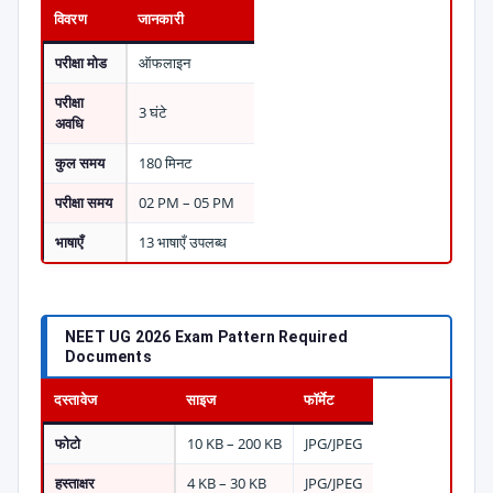
विवरण
जानकारी
परीक्षा मोड
ऑफलाइन
परीक्षा
3 घंटे
अवधि
कुल समय
180 मिनट
परीक्षा समय
02 PM – 05 PM
भाषाएँ
13 भाषाएँ उपलब्ध
NEET UG 2026 Exam Pattern Required
Documents
दस्तावेज
साइज
फॉर्मेट
फोटो
10 KB – 200 KB
JPG/JPEG
हस्ताक्षर
4 KB – 30 KB
JPG/JPEG