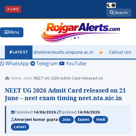
● LIVE
Search
Menu
ineresults.unipune.ac.in
▶
Calicut University Result 2026 Out
LATEST
WhatsApp
Telegram
YouTube
Home
/
Jobs
/
NEET UG 2026 Admit Card released on…
NEET UG 2026 Admit Card released on 21
June – neet exam timing neet.nta.nic.in
|
|
Published:
14/06/2026
Updated:
14/06/2026
|
|
|
|
Amarjeet kumar gupta
Jobs
Exams
Hindi
Latest