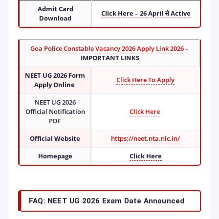
Admit Card
Click Here – 26 April से Active
Download
Goa Police Constable Vacancy 2026 Apply Link 2026
–
IMPORTANT LINKS
NEET UG 2026 Form
Click Here To Apply
Apply Online
NEET UG 2026
Official Notification
Click Here
PDF
Official Website
https://neet.nta.nic.in/
Homepage
Click Here
FAQ: NEET UG 2026 Exam Date Announced