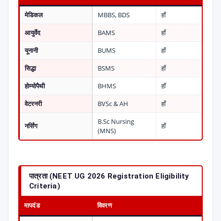
मेडिकल
MBBS, BDS
हाँ
आयुर्वेद
BAMS
हाँ
यूनानी
BUMS
हाँ
सिद्धा
BSMS
हाँ
होम्योपैथी
BHMS
हाँ
वेटरनरी
BVSc & AH
हाँ
B.Sc Nursing
नर्सिंग
हाँ
(MNS)
पात्रता (NEET UG 2026 Registration Eligibility
Criteria)
मापदंड
विवरण