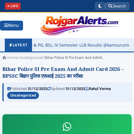
● LIVE
Search
Menu
 UG & PG, BSc, IV Semester LLB Results @kannuruniversity.ac.in
LATEST
Home
/
Uncategorized
/
Bihar Police SI Pre Exam And Admit…
Bihar Police SI Pre Exam And Admit Card 2026 –
BPSSC बिहार पुलिस एसआई 2025 का परीक्षा
Published:
31/12/2025
Updated:
31/12/2025
Rahul Verma
Uncategorized