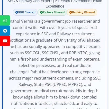
SSC & Railway Job Expert | 5+ Years Government Exam
Experience
SSC Cleared
Railway Cleared
Banking Cleared
WhatsApp
Rahul Verma is a government job researcher and
content writer with over 5 years of specialized
Telegram
experience in SSC and Railway recruitment
notifications.A graduate of University of Allahabad,
YouTube
he has personally appeared in competitive exams
such as SSC CGL, SSC CHSL, and RRB NTPC, giving
him a first-hand understanding of exam patterns,
selection processes, and real candidate
challenges.Rahul has developed strong expertise
across major recruitment domains, including SSC,
Railway, State PSC (UPPSC, MPPSC), and
government medical recruitments. His in-depth
knowledge allows him to break down complex
notifications into clear, structured, and easy-to-