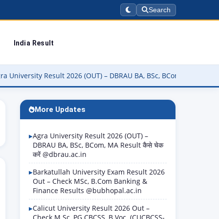
Search
India Result
ty Result 2026 (OUT) – DBRAU BA, BSc, BCom, MA Result कैसे चेक करें
More Updates
Agra University Result 2026 (OUT) –
DBRAU BA, BSc, BCom, MA Result कैसे चेक
करें @dbrau.ac.in
Barkatullah University Exam Result 2026
Out – Check MSc, B.Com Banking &
Finance Results @bubhopal.ac.in
Calicut University Result 2026 Out –
Check M.Sc, PG CBCSS, B.Voc. (CUCBCSS-