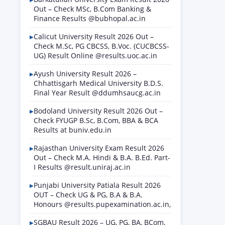
Out – Check MSc, B.Com Banking &
Finance Results @bubhopal.ac.in
Calicut University Result 2026 Out –
Check M.Sc, PG CBCSS, B.Voc. (CUCBCSS-
UG) Result Online @results.uoc.ac.in
Ayush University Result 2026 –
Chhattisgarh Medical University B.D.S.
Final Year Result @ddumhsaucg.ac.in
Bodoland University Result 2026 Out –
Check FYUGP B.Sc, B.Com, BBA & BCA
Results at buniv.edu.in
Rajasthan University Exam Result 2026
Out – Check M.A. Hindi & B.A. B.Ed. Part-
I Results @result.uniraj.ac.in
Punjabi University Patiala Result 2026
OUT – Check UG & PG, B.A & B.A.
Honours @results.pupexamination.ac.in,
SGBAU Result 2026 – UG, PG, BA, BCom,