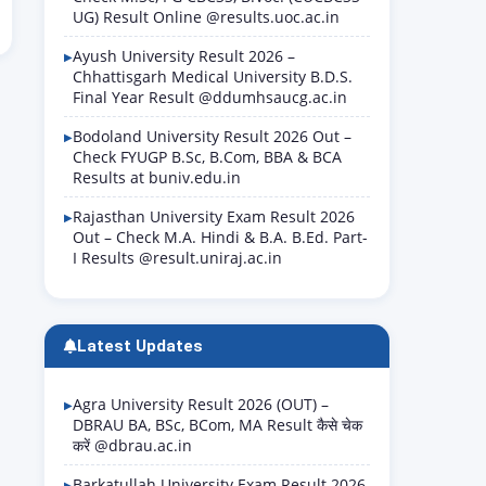
UG) Result Online @results.uoc.ac.in
Ayush University Result 2026 –
Chhattisgarh Medical University B.D.S.
Final Year Result @ddumhsaucg.ac.in
Bodoland University Result 2026 Out –
Check FYUGP B.Sc, B.Com, BBA & BCA
Results at buniv.edu.in
Rajasthan University Exam Result 2026
Out – Check M.A. Hindi & B.A. B.Ed. Part-
I Results @result.uniraj.ac.in
Latest Updates
Agra University Result 2026 (OUT) –
DBRAU BA, BSc, BCom, MA Result कैसे चेक
करें @dbrau.ac.in
Barkatullah University Exam Result 2026