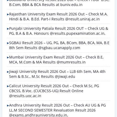
B.Com, BBA & BCA Results at buniv.edu.in
Rajasthan University Exam Result 2026 Out – Check M.A.
Hindi & B.A. B.Ed. Part-I Results @result.uniraj.ac.in
Punjabi University Patiala Result 2026 OUT – Check UG &
PG, B.A & B.A. Honours @results.pupexamination.ac.in,
SGBAU Result 2026 – UG, PG, BA, BCom, BBA, BCA, MA, B.E
8th Sem Results @sgbau.ucanapply.com
Mumbai University Exam Result 2026 Out – Check B.E,
MCA, M.Com & MA Results @mumresults.in
Jiwaji University Result 2026 Out – LLB 6th Sem, MA 4th
Sem & B.Sc., M.Sc Results @jiwaji.edu
Calicut University Result 2026 Out – Check M.Sc, PG
CBCSS, B.Voc. (CUCBCSS-UG) Result Online
@results.uoc.ac.in
Andhra University Result 2026 Out – Check AU UG & PG
LL.M SECOND SEMESTER Revaluation Result 2026
@exams.andhrauniversity.edu.in,