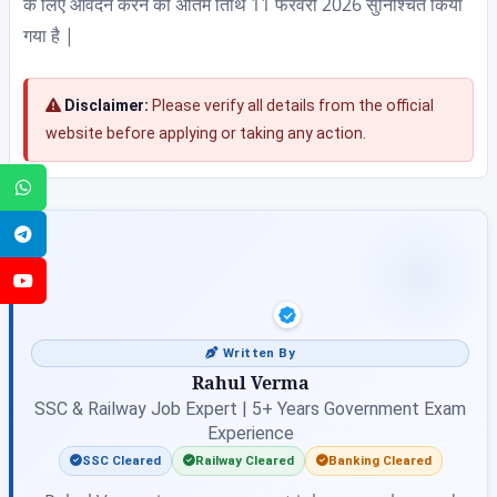
के लिए आवेदन करने की अंतिम तिथि 11 फरवरी 2026 सुनिश्चित किया
गया है |
Disclaimer:
Please verify all details from the official
website before applying or taking any action.
WhatsApp
Telegram
YouTube
Written By
Rahul Verma
SSC & Railway Job Expert | 5+ Years Government Exam
Experience
SSC Cleared
Railway Cleared
Banking Cleared