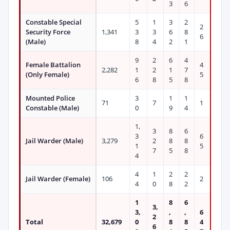
3
6
Constable Special
5
1
3
2
2
Security Force
1,341
3
3
6
8
6
(Male)
8
4
2
1
9
2
6
4
Female Battalion
4
2,282
1
2
1
7
(Only Female)
5
6
8
5
8
Mounted Police
3
1
1
71
7
1
Constable (Male)
0
9
4
1,
3
8
6
3
6
Jail Warder (Male)
3,279
2
8
8
1
5
7
5
8
4
4
1
2
2
Jail Warder (Female)
106
2
4
0
8
2
1
8
6
3,
3,
,
,
6
2
Total
32,679
0
8
8
4
6