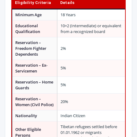
Eligibility Criteria
Details
Minimum Age
18 Years
Educational
10+2 (Intermediate) or equivalent
Qualification
from a recognized board
Reservation –
Freedom Fighter
2%
Dependents
Reservation – Ex-
5%
Servicemen
Reservation – Home
5%
Guards
Reservation –
20%
Women (Civil Police)
Nationality
Indian Citizen
Tibetan refugees settled before
Other Eligible
01.01.1962 or migrants
Persons