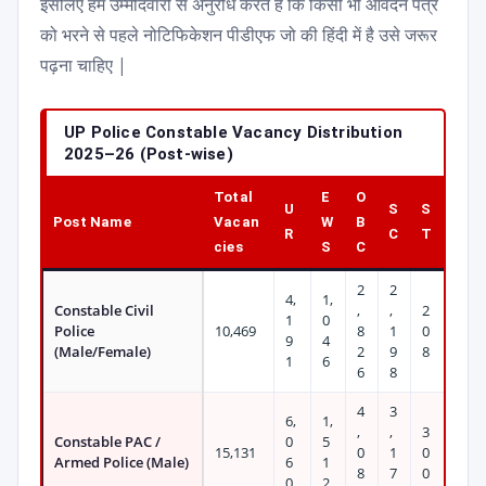
इसलिए हम उम्मीदवारों से अनुरोध करते हैं कि किसी भी आवेदन पत्र
को भरने से पहले नोटिफिकेशन पीडीएफ जो की हिंदी में है उसे जरूर
पढ़ना चाहिए |
UP Police Constable Vacancy Distribution
2025–26 (Post-wise)
Total
E
O
U
S
S
Post Name
Vacan
W
B
R
C
T
cies
S
C
2
2
4,
1,
Constable Civil
,
,
2
1
0
Police
10,469
8
1
0
9
4
(Male/Female)
2
9
8
1
6
6
8
4
3
6,
1,
,
,
3
Constable PAC /
0
5
15,131
0
1
0
Armed Police (Male)
6
1
8
7
0
0
2