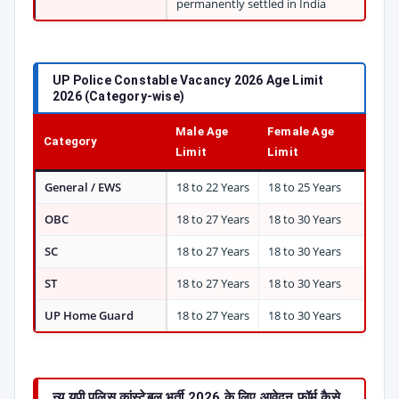
permanently settled in India
UP Police Constable Vacancy 2026 Age Limit
2026 (Category-wise)
Male Age
Female Age
Category
Limit
Limit
General / EWS
18 to 22 Years
18 to 25 Years
OBC
18 to 27 Years
18 to 30 Years
SC
18 to 27 Years
18 to 30 Years
ST
18 to 27 Years
18 to 30 Years
UP Home Guard
18 to 27 Years
18 to 30 Years
न्यू यूपी पुलिस कांस्टेबल भर्ती 2026 के लिए आवेदन फॉर्म कैसे