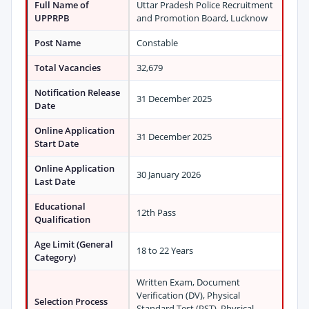
Full Name of
Uttar Pradesh Police Recruitment
UPPRPB
and Promotion Board, Lucknow
Post Name
Constable
Total Vacancies
32,679
Notification Release
31 December 2025
Date
Online Application
31 December 2025
Start Date
Online Application
30 January 2026
Last Date
Educational
12th Pass
Qualification
Age Limit (General
18 to 22 Years
Category)
Written Exam, Document
Verification (DV), Physical
Selection Process
Standard Test (PST), Physical