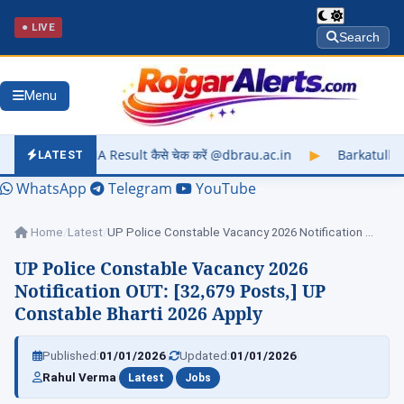
● LIVE
Search
Menu
कैसे चेक करें @dbrau.ac.in
▶
Barkatullah University Exam Res
LATEST
WhatsApp
Telegram
YouTube
Home
/
Latest
/
UP Police Constable Vacancy 2026 Notification OUT:…
UP Police Constable Vacancy 2026
Notification OUT: [32,679 Posts,] UP
Constable Bharti 2026 Apply
|
|
Published:
01/01/2026
Updated:
01/01/2026
|
|
Rahul Verma
Latest
Jobs