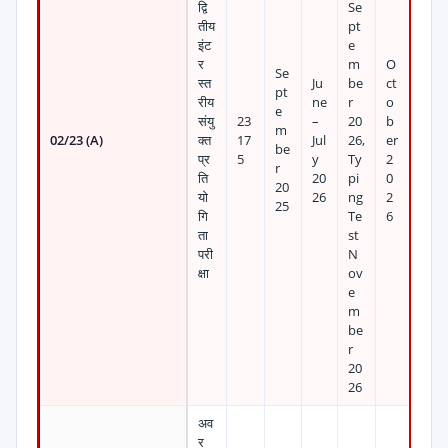
द्वि
Se
तीय
pt
इंट
e
र
m
O
Se
स्त
Ju
be
ct
pt
रीय
ne
r
o
e
संयु
23
–
20
b
m
02/23 (A)
क्त
17
Jul
26,
er
be
प्र
5
y
Ty
2
r
ति
20
pi
0
20
यो
26
ng
2
25
गि
Te
6
ता
st
परी
N
क्षा
ov
e
m
be
r
20
26
अव
र