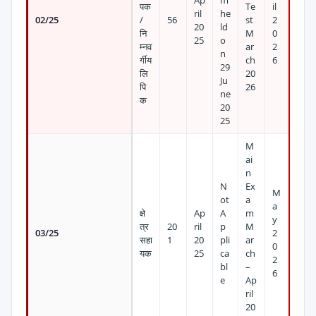
Ap
m
पक
Te
il
ril
he
02/25
/
56
st
2
20
ld
नि
M
0
25
o
म्नव
ar
2
n
र्गीय
ch
6
29
लि
20
Ju
पि
26
ne
क
20
25
M
ai
n
N
Ex
M
ot
a
a
क्षे
Ap
A
m
y
त्र
20
ril
p
M
03/25
2
सहा
1
20
pli
ar
0
यक
25
ca
ch
2
bl
–
6
e
Ap
ril
20