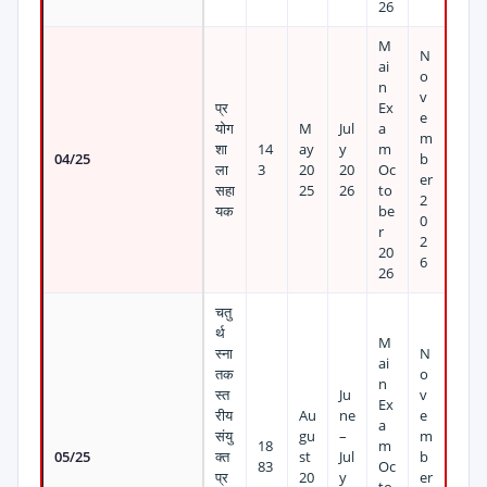
26
M
N
ai
o
n
v
प्र
Ex
e
योग
M
Jul
a
m
शा
14
ay
y
m
04/25
b
ला
3
20
20
Oc
er
सहा
25
26
to
2
यक
be
0
r
2
20
6
26
चतु
र्थ
M
स्ना
N
ai
तक
o
n
स्त
Ju
v
Ex
रीय
Au
ne
e
a
संयु
gu
–
m
18
m
05/25
क्त
st
Jul
b
83
Oc
प्र
20
y
er