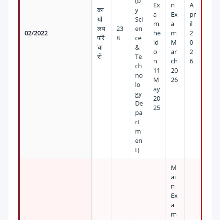
(b
Ex
n
A
का
y
a
Ex
pr
र्या
Sci
m
a
il
लय
23
en
02/2022
he
m
2
परि
8
ce
ld
M
0
चा
&
o
ar
2
री
Te
n
ch
6
ch
11
20
no
M
26
lo
ay
gy
20
De
25
pa
rt
m
en
t)
M
ai
n
Ex
a
m