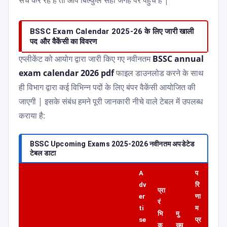
सर्च कर रहे हैं तो आप बिल्कुल सही जगह पर पहुंचे हैं |
BSSC Exam Calendar 2025-26 के लिए जारी खाली
पद और वैकेंसी का विवरण
एप्लीकेंट को आयोग द्वारा जारी किए गए नवीनतम
BSSC annual
exam calendar 2026 pdf
फाइल डाउनलोड करने के साथ
ही विभाग द्वारा कई विभिन्न पदों के लिए बंपर वैकेंसी आयोजित की
जाएगी | इसके संबंध हमने पूरी जानकारी नीचे वाले टेबल में उपलब्ध
कराया है:
BSSC Upcoming Exams 2025-2026 नवीनतम अपडेटेड
टेबल डाटा
A
प
dv
रि
प्रा
er
णा
रं
ti
म
भि
मु
se
प्र
क
ख्य