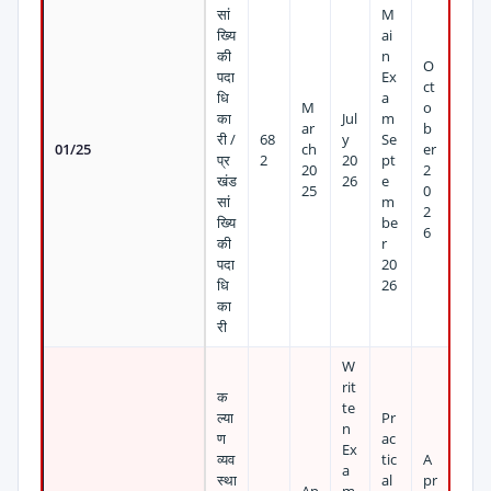
सां
M
ख्यि
ai
की
n
O
पदा
Ex
ct
धि
a
M
o
का
Jul
m
ar
b
री /
68
y
Se
01/25
ch
er
प्र
2
20
pt
20
2
खंड
26
e
25
0
सां
m
2
ख्यि
be
6
की
r
पदा
20
धि
26
का
री
W
rit
क
te
ल्या
Pr
n
ण
ac
Ex
व्यव
tic
A
a
स्था
al
pr