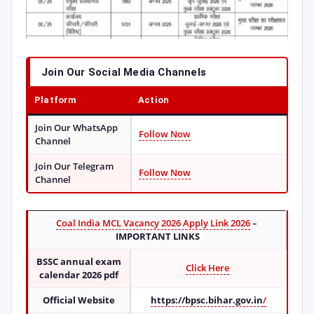
Join Our Social Media Channels
Platform
Action
Join Our WhatsApp
Follow Now
Channel
Join Our Telegram
Follow Now
Channel
Coal India MCL Vacancy 2026 Apply Link 2026
–
IMPORTANT LINKS
BSSC annual exam
Click Here
calendar 2026 pdf
Official Website
https://bpsc.bihar.gov.in
/