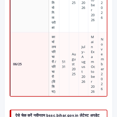
to
ति
25
20
2
be
यो
26
0
r
गि
2
20
ता
6
26
परी
क्षा
का
M
N
र्या
ai
o
लय
Jul
n
v
परि
y–
Ex
Au
e
चा
A
a
gu
m
री /
51
ug
m
06/25
st
b
परि
31
us
Oc
20
er
चा
t
to
25
2
री
20
be
0
(वि
26
r
2
शि
20
6
ष्ट)
26
ऐसे चेक करें नवीनतम bssc.bihar.gov.in लेटेस्ट अपडेट