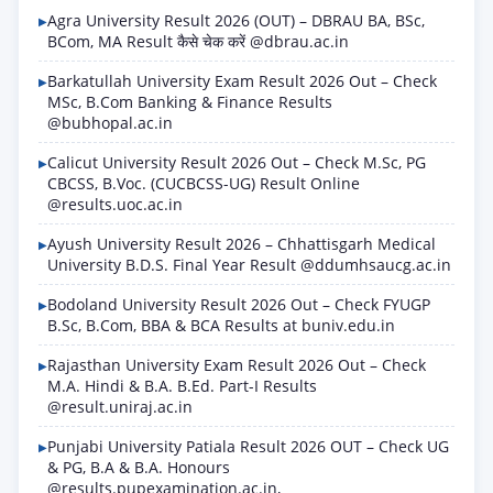
Agra University Result 2026 (OUT) – DBRAU BA, BSc,
BCom, MA Result कैसे चेक करें @dbrau.ac.in
Barkatullah University Exam Result 2026 Out – Check
MSc, B.Com Banking & Finance Results
@bubhopal.ac.in
Calicut University Result 2026 Out – Check M.Sc, PG
CBCSS, B.Voc. (CUCBCSS-UG) Result Online
@results.uoc.ac.in
Ayush University Result 2026 – Chhattisgarh Medical
University B.D.S. Final Year Result @ddumhsaucg.ac.in
Bodoland University Result 2026 Out – Check FYUGP
B.Sc, B.Com, BBA & BCA Results at buniv.edu.in
Rajasthan University Exam Result 2026 Out – Check
M.A. Hindi & B.A. B.Ed. Part-I Results
@result.uniraj.ac.in
Punjabi University Patiala Result 2026 OUT – Check UG
& PG, B.A & B.A. Honours
@results.pupexamination.ac.in,