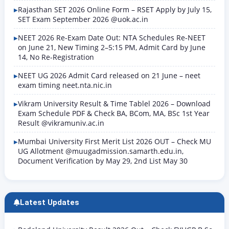
Rajasthan SET 2026 Online Form – RSET Apply by July 15,
SET Exam September 2026 @uok.ac.in
NEET 2026 Re-Exam Date Out: NTA Schedules Re-NEET
on June 21, New Timing 2–5:15 PM, Admit Card by June
14, No Re-Registration
NEET UG 2026 Admit Card released on 21 June – neet
exam timing neet.nta.nic.in
Vikram University Result & Time Tablel 2026 – Download
Exam Schedule PDF & Check BA, BCom, MA, BSc 1st Year
Result @vikramuniv.ac.in
Mumbai University First Merit List 2026 OUT – Check MU
UG Allotment @muugadmission.samarth.edu.in,
Document Verification by May 29, 2nd List May 30
Latest Updates