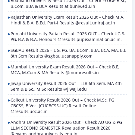
Bodoland University Result 2026 Out – Check FYUGP B.Sc,
B.Com, BBA & BCA Results at buniv.edu.in
Rajasthan University Exam Result 2026 Out – Check M.A.
Hindi & B.A. B.Ed. Part-I Results @result.uniraj.ac.in
Punjabi University Patiala Result 2026 OUT – Check UG &
PG, B.A & B.A. Honours @results.pupexamination.ac.in,
SGBAU Result 2026 – UG, PG, BA, BCom, BBA, BCA, MA, B.E
8th Sem Results @sgbau.ucanapply.com
Mumbai University Exam Result 2026 Out – Check B.E,
MCA, M.Com & MA Results @mumresults.in
Jiwaji University Result 2026 Out – LLB 6th Sem, MA 4th
Sem & B.Sc., M.Sc Results @jiwaji.edu
Calicut University Result 2026 Out – Check M.Sc, PG
CBCSS, B.Voc. (CUCBCSS-UG) Result Online
@results.uoc.ac.in
Andhra University Result 2026 Out – Check AU UG & PG
LL.M SECOND SEMESTER Revaluation Result 2026
@exams.andhrauniversity.edu.in,