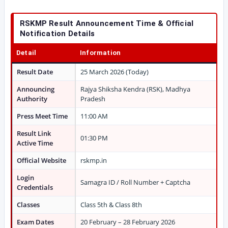
RSKMP Result Announcement Time & Official
Notification Details
Detail
Information
Result Date
25 March 2026 (Today)
Announcing
Rajya Shiksha Kendra (RSK), Madhya
Authority
Pradesh
Press Meet Time
11:00 AM
Result Link
01:30 PM
Active Time
Official Website
rskmp.in
Login
Samagra ID / Roll Number + Captcha
Credentials
Classes
Class 5th & Class 8th
Exam Dates
20 February – 28 February 2026