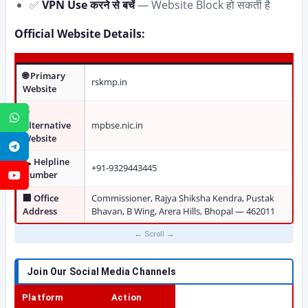
✅
VPN Use करने से बचें
— Website Block हो सकती है
Official Website Details:
🌐 Primary
rskmp.in
Website
🌐
WhatsApp
Alternative
mpbse.nic.in
Website
Telegram
📞 Helpline
+91-9329443445
Number
YouTube
🏢 Office
Commissioner, Rajya Shiksha Kendra, Pustak
Address
Bhavan, B Wing, Arera Hills, Bhopal — 462011
Join Our Social Media Channels
Platform
Action